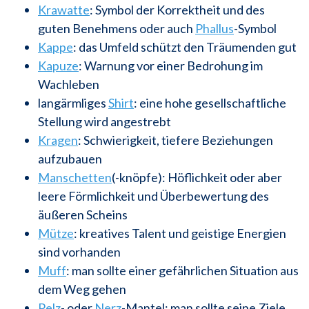
Krawatte
: Symbol der Korrektheit und des
guten Benehmens oder auch
Phallus
-Symbol
Kappe
: das Umfeld schützt den Träumenden gut
Kapuze
: Warnung vor einer Bedrohung im
Wachleben
langärmliges
Shirt
: eine hohe gesellschaftliche
Stellung wird angestrebt
Kragen
: Schwierigkeit, tiefere Beziehungen
aufzubauen
Manschetten
(-knöpfe): Höflichkeit oder aber
leere Förmlichkeit und Überbewertung des
äußeren Scheins
Mütze
: kreatives Talent und geistige Energien
sind vorhanden
Muff
: man sollte einer gefährlichen Situation aus
dem Weg gehen
Pelz
- oder
Nerz
-Mantel: man sollte seine Ziele