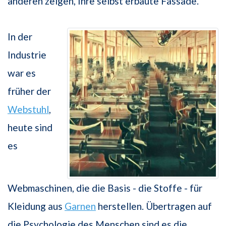
anderen zeigen, Ihre selbst erbaute Fassade.
In der
Industrie
war es
früher der
Webstuhl
,
heute sind
es
Webmaschinen, die die Basis - die Stoffe - für
Kleidung aus
Garnen
herstellen. Übertragen auf
die Psychologie des Menschen sind es die