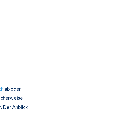
ch
ab oder
licherweise
. Der Anblick