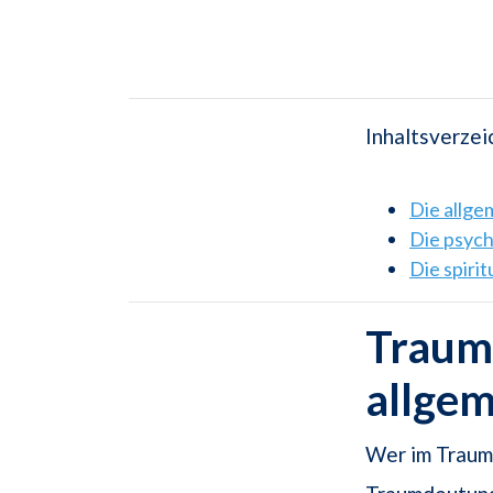
Inhaltsverzei
Die allg
Die psyc
Die spiri
Traums
allge
Wer im Traum 