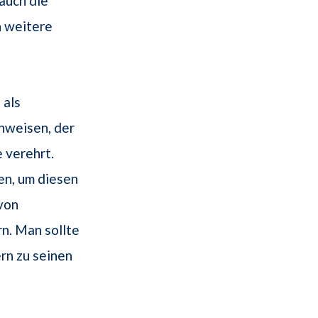
 auch die
h weitere
 als
nweisen, der
 verehrt.
en, um diesen
von
n. Man sollte
rn zu seinen