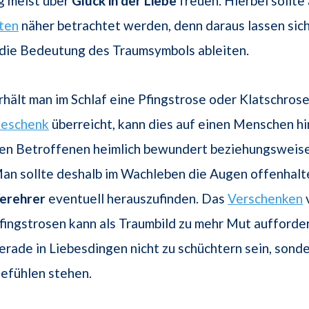
 meist über
Glück in der Liebe
freuen. Hierbei sollte
ten
näher betrachtet werden, denn daraus lassen sic
 die Bedeutung des Traumsymbols ableiten.
rhält man im Schlaf eine Pfingstrose oder Klatschrose
eschenk
überreicht, kann dies auf einen Menschen hi
en Betroffenen heimlich bewundert beziehungsweise
an sollte deshalb im Wachleben die Augen offenhalt
erehrer
eventuell herauszufinden. Das
Verschenken
fingstrosen kann als Traumbild zu mehr Mut aufforder
erade in Liebesdingen nicht zu schüchtern sein, sonde
efühlen stehen.