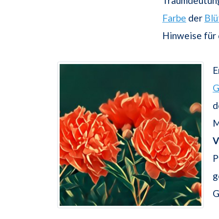
Traumdeutung
Farbe
der
Blü
Hinweise für
E
G
d
M
V
P
g
G