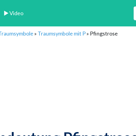
► Video
 Traumsymbole
»
Traumsymbole mit P
»
Pfingstrose