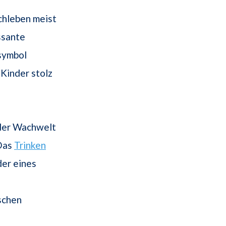
chleben meist
ssante
symbol
Kinder stolz
n der Wachwelt
 Das
Trinken
er eines
schen