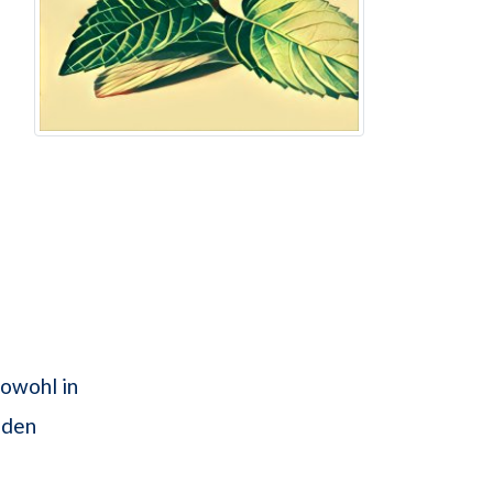
sowohl in
u den