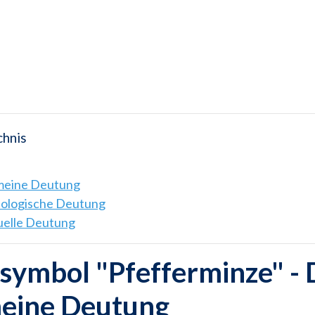
chnis
emeine Deutung
hologische Deutung
tuelle Deutung
ymbol "Pfefferminze" - 
meine Deutung