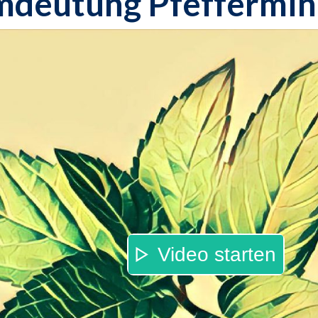
mdeutung Pfeffermin
Video starten