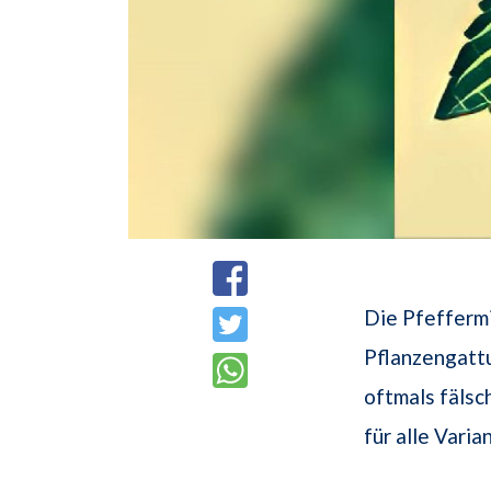
Die Pfeffermi
Pflanzengattu
oftmals fälsc
für alle Vari