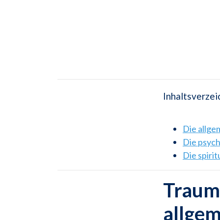
Inhaltsverzei
Die allg
Die psyc
Die spiri
Traums
allge