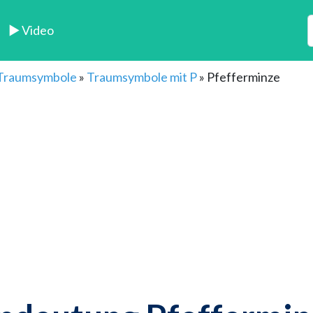
► Video
 Traumsymbole
»
Traumsymbole mit P
»
Pfefferminze