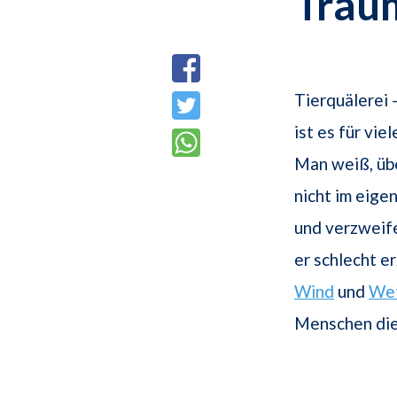
Trau
Tierquälerei 
ist es für vi
Man weiß, üb
nicht im eige
und verzweife
er schlecht e
Wind
und
Wet
Menschen die 