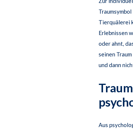
Zur individue
Traumsymbol m
Tierquälerei 
Erlebnissen w
oder ahnt, da
seinen Traum
und dann nich
Traums
psych
Aus psycholo