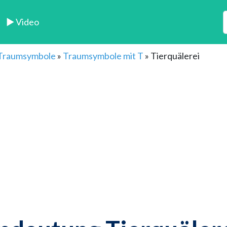
► Video
 Traumsymbole
»
Traumsymbole mit T
»
Tierquälerei