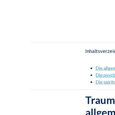
Inhaltsverzei
Die allg
Die psyc
Die spiri
Traums
allge