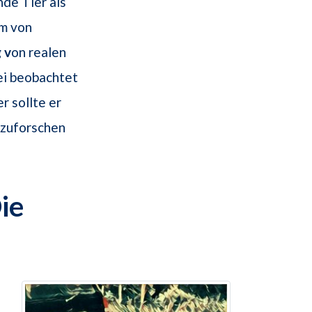
nde Tier als
um von
 v
on realen
ei beobachtet
r sollte er
hzuforschen
ie