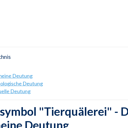
chnis
emeine Deutung
hologische Deutung
tuelle Deutung
ymbol "Tierquälerei" - D
meine Deutung