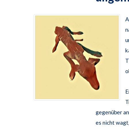
A
n
u
k
T
o
E
T
gegenüber and
es nicht wagt