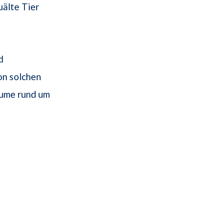
uälte Tier
d
on solchen
äume rund um