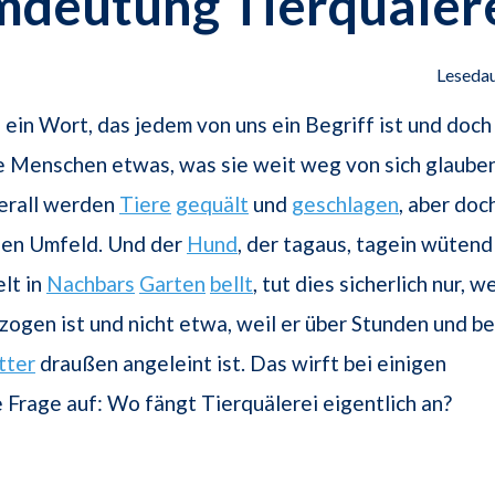
mdeutung Tierquäler
Lesedau
- ein Wort, das jedem von uns ein Begriff ist und doch
ele Menschen etwas, was sie weit weg von sich glauben
erall werden
Tiere
gequält
und
geschlagen
, aber doc
nen Umfeld. Und der
Hund
, der tagaus, tagein wütend
lt in
Nachbars
Garten
bellt
, tut dies sicherlich nur, we
rzogen ist und nicht etwa, weil er über Stunden und be
ter
draußen angeleint ist. Das wirft bei einigen
Frage auf: Wo fängt Tierquälerei eigentlich an?