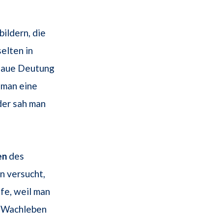
ildern, die
elten in
enaue Deutung
 man eine
der sah man
en
des
n versucht,
fe, weil man
m Wachleben