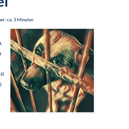
ei
er: ca. 3 Minuten
.
h
il
i