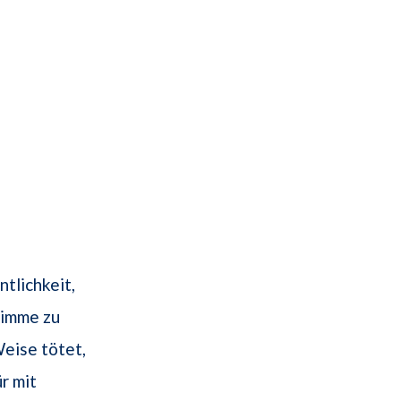
tlichkeit,
timme zu
Weise tötet,
r mit