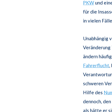
PKW
und ei
für die Insas
in vielen Fäll
Unabhängig vo
Veränderung i
ändern häufig
Fahrerflucht
,
Verantwortung
schweren Ver
Hilfe des
Num
dennoch, den 
als hätte er s