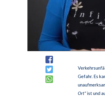
Verkehrsunfäl
Gefahr. Es ka
unaufmerksam 
Ort"
ist und a