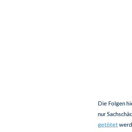
Die Folgen hi
nur Sachschä
getötet
werde