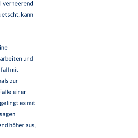
ll verheerend
etscht, kann
ine
rarbeiten und
fall mit
als zur
alle einer
elingt es mit
ssagen
end höher aus,