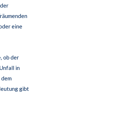
der
 Träumenden
oder eine
, ob der
nfall in
n dem
deutung gibt