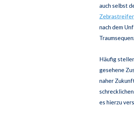
auch selbst d
Zebrastreife
nach dem Unfa
Traumsequen
Häufig stelle
gesehene Zusa
naher Zukunf
schrecklichen
es hierzu ve