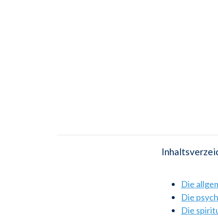
Inhaltsverzei
Die allg
Die psyc
Die spiri