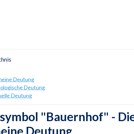
chnis
emeine Deutung
hologische Deutung
tuelle Deutung
symbol "Bauernhof" - Di
meine Deutung