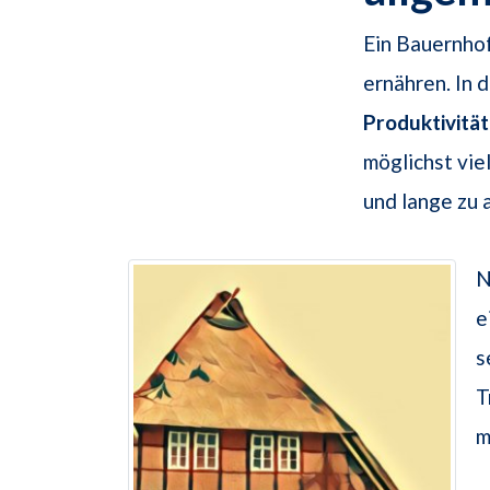
Ein Bauernhof
ernähren. In 
Produktivität
möglichst vie
und lange zu 
N
e
s
T
m