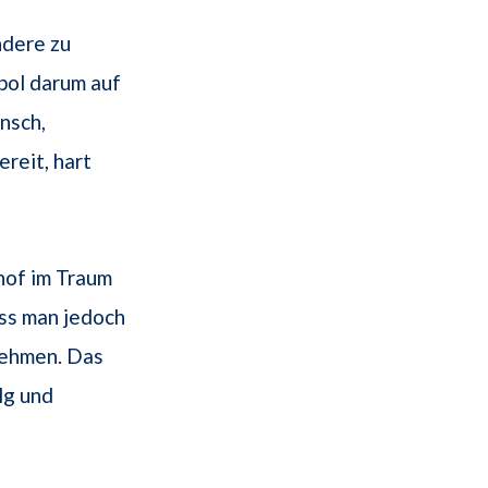
ndere zu
bol darum auf
nsch,
ereit, hart
hof im Traum
ss man jedoch
ehmen. Das
lg und