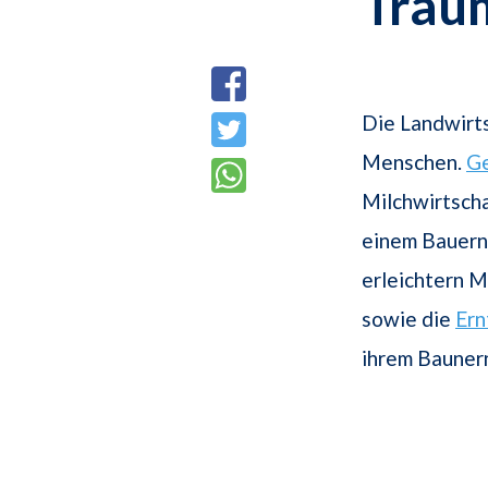
Trau
Die Landwirts
Menschen.
Ge
Milchwirtscha
einem Bauernh
erleichtern 
sowie die
Ern
ihrem Baunern