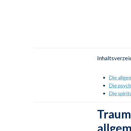
Inhaltsverzei
Die allg
Die psyc
Die spiri
Traum
allge