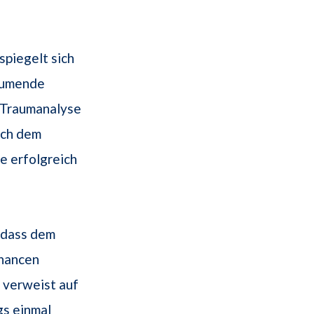
spiegelt sich
räumende
t Traumanalyse
sich dem
e erfolgreich
 dass dem
Chancen
 verweist auf
gs einmal