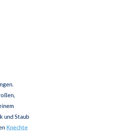
ungen.
großen,
 einem
ck und Staub
ten
Knechte