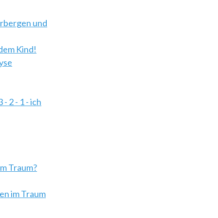
erbergen und
 dem Kind!
yse
 2 - 1 - ich
t im Traum?
len im Traum