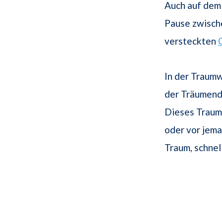
Auch auf de
Pause zwische
versteckten
In der Traumw
der Träumende
Dieses Traumb
oder vor jem
Traum, schnel