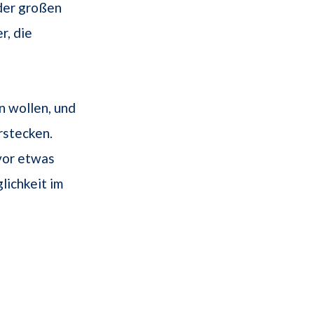
 der großen
r, die
n wollen, und
rstecken.
or etwas
lichkeit im