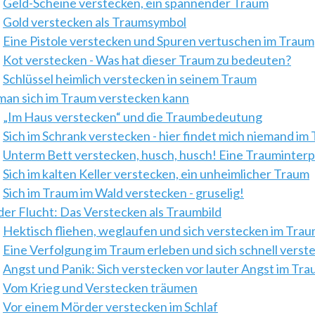
Geld-Scheine verstecken, ein spannender Traum
Gold verstecken als Traumsymbol
Eine Pistole verstecken und Spuren vertuschen im Traum
Kot verstecken - Was hat dieser Traum zu bedeuten?
Schlüssel heimlich verstecken in seinem Traum
an sich im Traum verstecken kann
„Im Haus verstecken“ und die Traumbedeutung
Sich im Schrank verstecken - hier findet mich niemand im
Unterm Bett verstecken, husch, husch! Eine Trauminterp
Sich im kalten Keller verstecken, ein unheimlicher Traum
Sich im Traum im Wald verstecken - gruselig!
der Flucht: Das Verstecken als Traumbild
Hektisch fliehen, weglaufen und sich verstecken im Tra
Eine Verfolgung im Traum erleben und sich schnell verst
Angst und Panik: Sich verstecken vor lauter Angst im Tr
Vom Krieg und Verstecken träumen
Vor einem Mörder verstecken im Schlaf