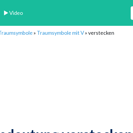
► Video
 Traumsymbole
»
Traumsymbole mit V
»
verstecken