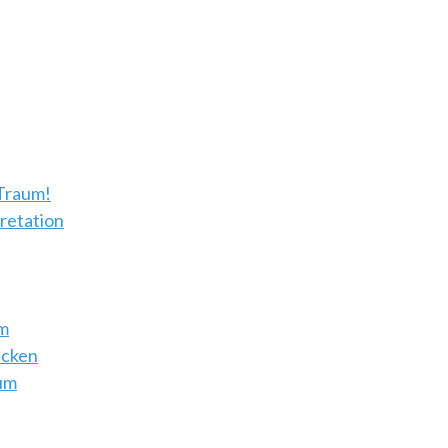
 Traum!
retation
um
ecken
aum