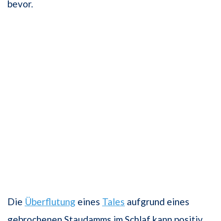
bevor.
Die
Überflutung
eines
Tales
aufgrund eines
gebrochenen Staudamms im Schlaf kann positiv