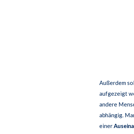
Außerdem sol
aufgezeigt we
andere Mensch
abhängig. Man
einer
Ausein