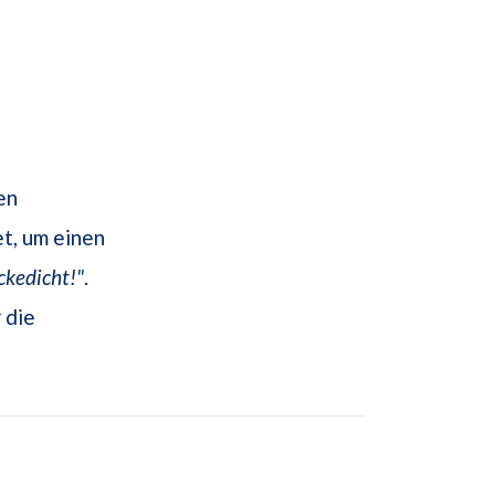
en
t, um einen
ckedicht!"
.
 die