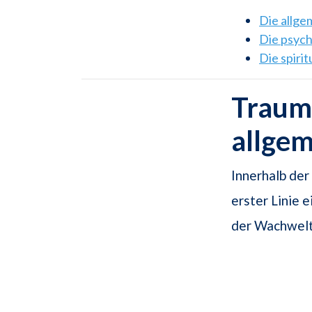
Die allg
Die psyc
Die spiri
Traum
allge
Innerhalb der
erster Linie 
der Wachwelt 