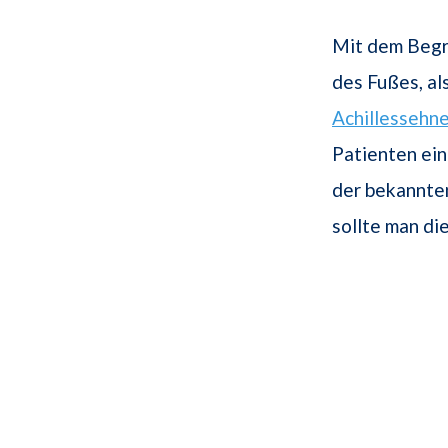
Mit dem Begri
des Fußes, al
Achillessehn
Patienten ein
der bekannt
sollte man d