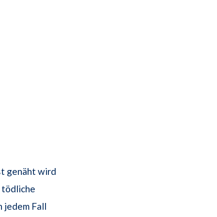
st genäht wird
 tödliche
n jedem Fall