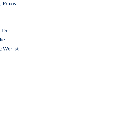
t
-Praxis
. Der
die
: Wer ist