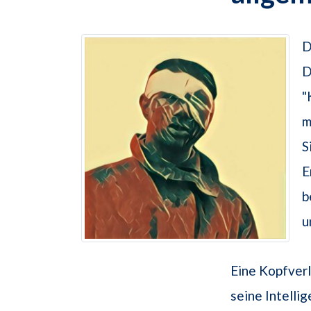
D
D
"
m
S
E
b
u
Eine Kopfverl
seine Intelli