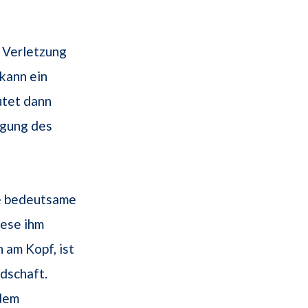
e Verletzung
kann ein
utet dann
igung des
ne bedeutsame
iese ihm
am Kopf, ist
ndschaft.
dem