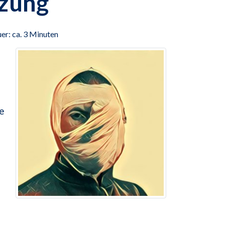
zung
er: ca. 3 Minuten
e