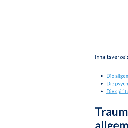
Inhaltsverzei
Die allg
Die psyc
Die spiri
Traums
allge