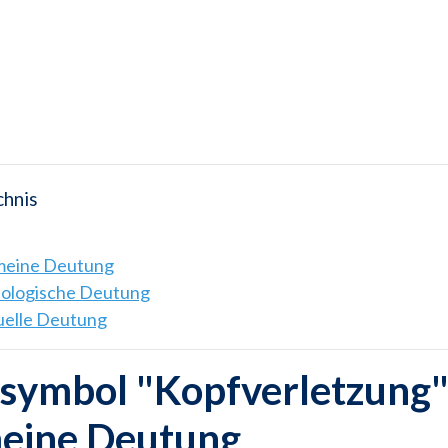
chnis
emeine Deutung
hologische Deutung
tuelle Deutung
ymbol "Kopfverletzung" 
meine Deutung