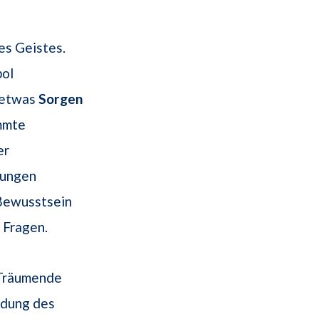
es Geistes.
bol
r etwas
Sorgen
immte
er
lungen
 Bewusstsein
 Fragen.
 Träumende
ndung des