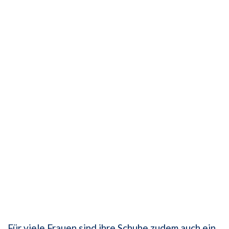
Für viele Frauen sind ihre Schuhe zudem auch ein