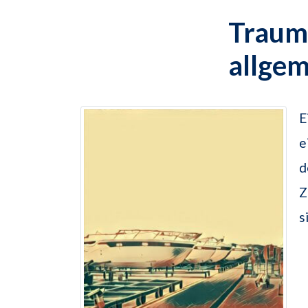
Traums
allge
E
e
Z
s