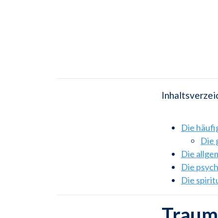
Inhaltsverzei
Die häuf
Die 
Die allg
Die psyc
Die spiri
Traums