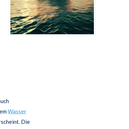
auch
dem
Wasser
rscheint. Die