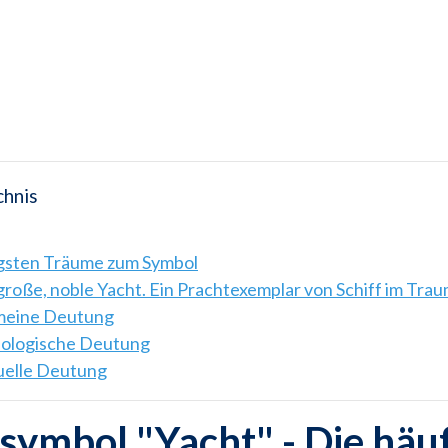
chnis
igsten Träume zum Symbol
große, noble Yacht. Ein Prachtexemplar von Schiff im Trau
emeine Deutung
hologische Deutung
tuelle Deutung
ymbol "Yacht" - Die häu