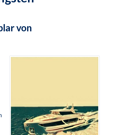
plar von
h