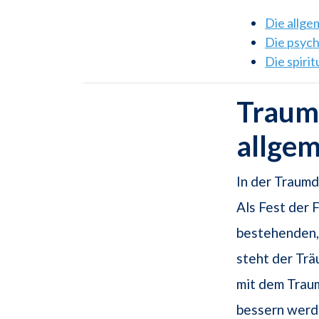
Die allg
Die psyc
Die spiri
Traums
allge
In der Traumd
Als Fest der 
bestehenden,
steht der Tr
mit dem Trau
bessern werde