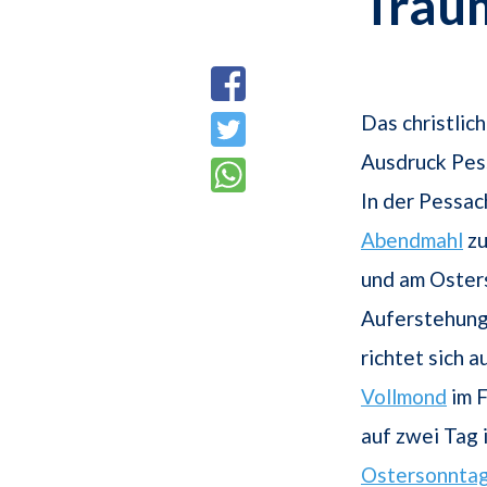
Trau
Das christlic
Ausdruck Pess
In der Pessa
Abendmahl
zu
und am Osters
Auferstehung
richtet sich 
Vollmond
im F
auf zwei Tag
Ostersonnta