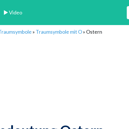
► Video
 Traumsymbole
»
Traumsymbole mit O
»
Ostern