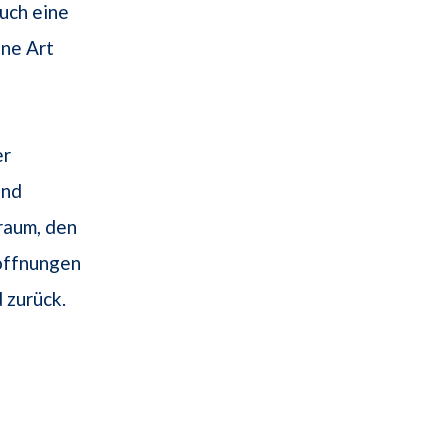
auch eine
ine Art
er
und
raum, den
Hoffnungen
 zurück.