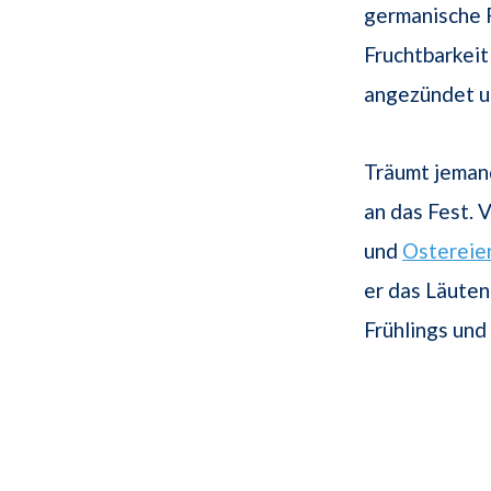
germanische F
Fruchtbarkei
angezündet u
Träumt jemand
an das Fest. 
und
Ostereie
er das Läute
Frühlings und