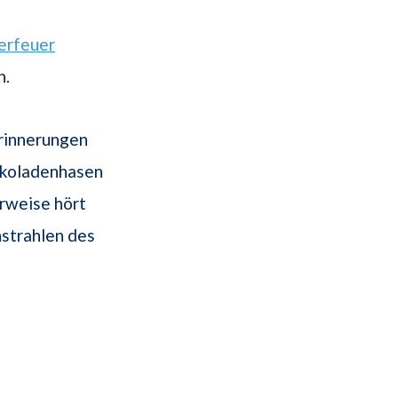
erfeuer
n.
erinnerungen
hokoladenhasen
erweise hört
nstrahlen des