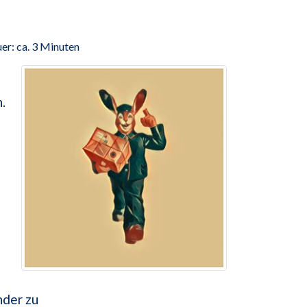
er: ca. 3 Minuten
.
nder zu