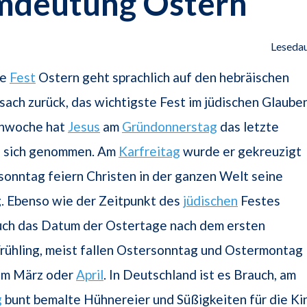
mdeutung Ostern
Lesedau
he
Fest
Ostern geht sprachlich auf den hebräischen
ach zurück, das wichtigste Fest im jüdischen Glauben
chwoche hat
Jesus
am
Gründonnerstag
das letzte
 sich genommen. Am
Karfreitag
wurde er gekreuzigt
onntag feiern Christen in der ganzen Welt seine
. Ebenso wie der Zeitpunkt des
jüdischen
Festes
auch das Datum der Ostertage nach dem ersten
rühling, meist fallen Ostersonntag und Ostermontag
 im März oder
April
. In Deutschland ist es Brauch, am
g
bunt bemalte Hühnereier und Süßigkeiten für die Ki