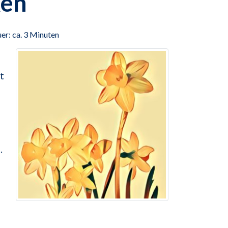
ken
er: ca. 3 Minuten
t
.