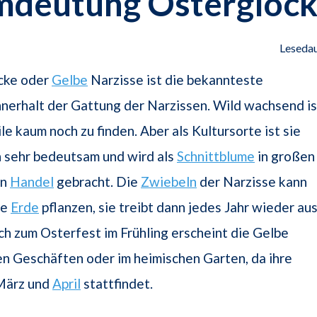
mdeutung Ostergloc
Lesedau
cke oder
Gelbe
Narzisse ist die bekannteste
nnerhalt der Gattung der Narzissen. Wild wachsend is
le kaum noch zu finden. Aber als Kultursorte ist sie
h sehr bedeutsam und wird als
Schnittblume
in großen
en
Handel
gebracht. Die
Zwiebeln
der Narzisse kann
ie
Erde
pflanzen, sie treibt dann jedes Jahr wieder aus
ch zum Osterfest im Frühling erscheint die Gelbe
en Geschäften oder im heimischen Garten, da ihre
 März und
April
stattfindet.