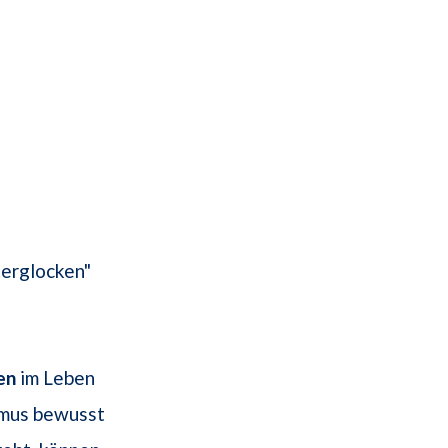
terglocken"
en
im Leben
smus bewusst