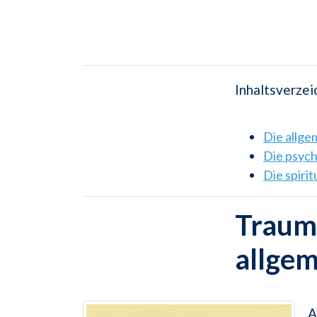
Inhaltsverzei
Die allg
Die psyc
Die spiri
Traums
allge
A