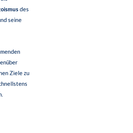
goismus
des
und seine
äumenden
genüber
hen Ziele zu
chnellstens
n.