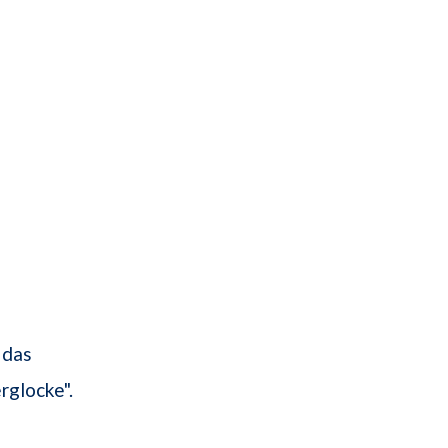
 das
rglocke".