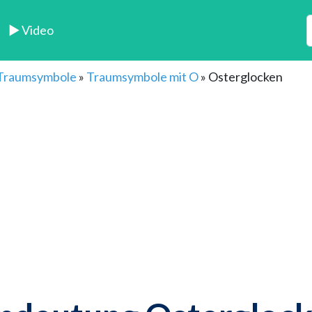
► Video
 Traumsymbole
»
Traumsymbole mit O
»
Osterglocken