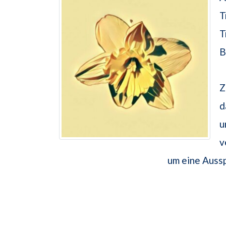
T
T
B
Z
d
u
v
um eine Auss