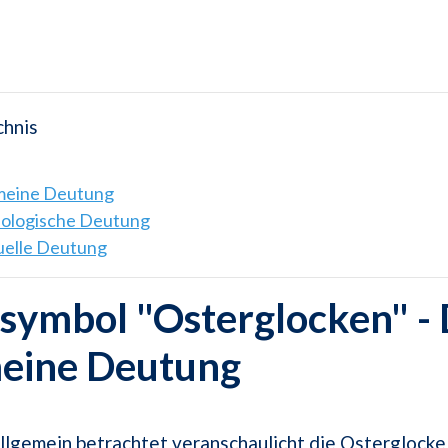
chnis
emeine Deutung
hologische Deutung
tuelle Deutung
ymbol "Osterglocken" - 
meine Deutung
llgemein betrachtet veranschaulicht die Osterglocke 