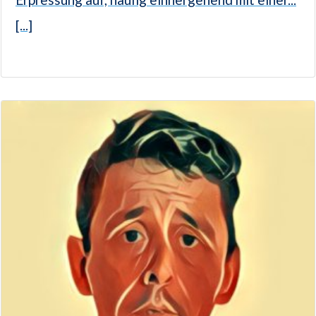
[...]