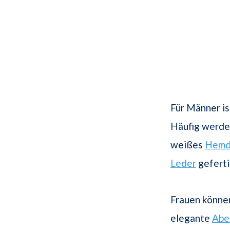
Für Männer is
Häufig werd
weißes
Hem
Leder
geferti
Frauen können
elegante
Abe