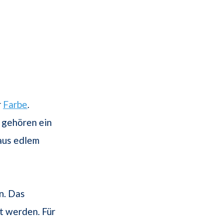
r
Farbe
.
 gehören ein
aus edlem
n. Das
 werden. Für