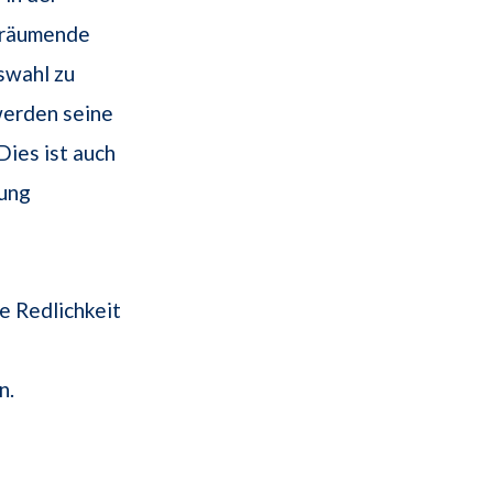
 Träumende
swahl zu
werden seine
Dies ist auch
dung
ne Redlichkeit
n.