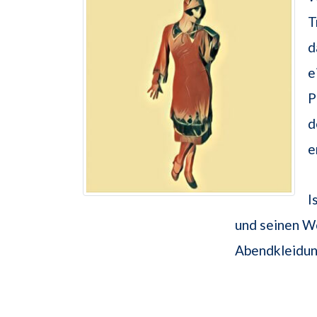
T
d
e
P
d
e
I
und seinen Wo
Abendkleidung