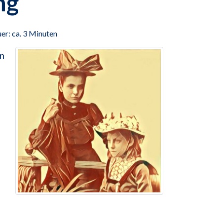
ng
er: ca. 3 Minuten
en