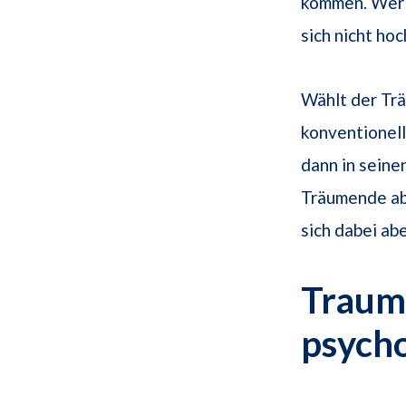
kommen. Wer i
sich nicht ho
Wählt der Tr
konventionel
dann in seine
Träumende ab
sich dabei ab
Traums
psych