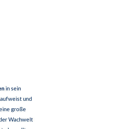
en
in sein
 aufweist und
 eine große
n der Wachwelt