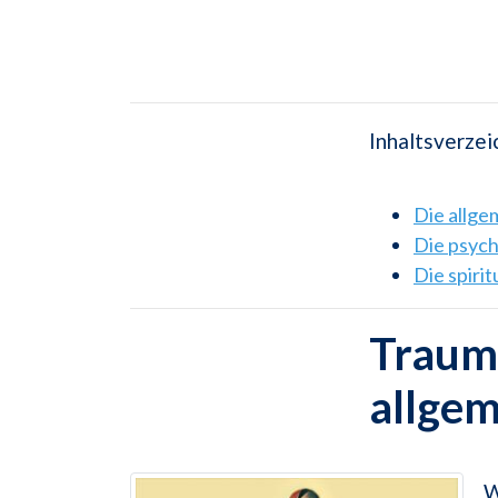
Inhaltsverzei
Die allg
Die psyc
Die spiri
Traums
allge
W