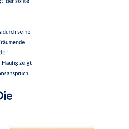
t, der sollte
adurch seine
 Träumende
 der
 Häufig zeigt
onsanspruch.
Die