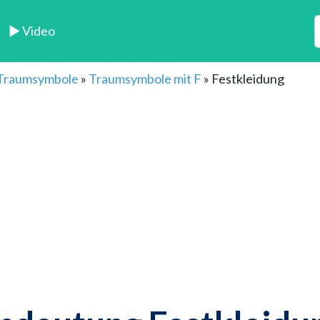
► Video
 Traumsymbole
»
Traumsymbole mit F
»
Festkleidung