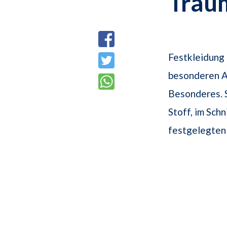
Trau
Festkleidung
besonderen An
Besonderes. S
Stoff, im Sch
festgelegten