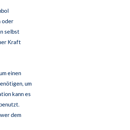
mbol
n oder
n selbst
ner Kraft
 um einen
benötigen, um
ation kann es
benutzt.
, wer dem