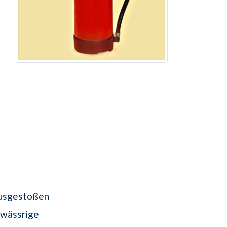
 ausgestoßen
 wässrige