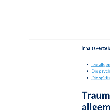
Inhaltsverzei
Die allg
Die psyc
Die spiri
Traums
allge