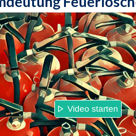
mdeutung Feuerlösch
Video starten