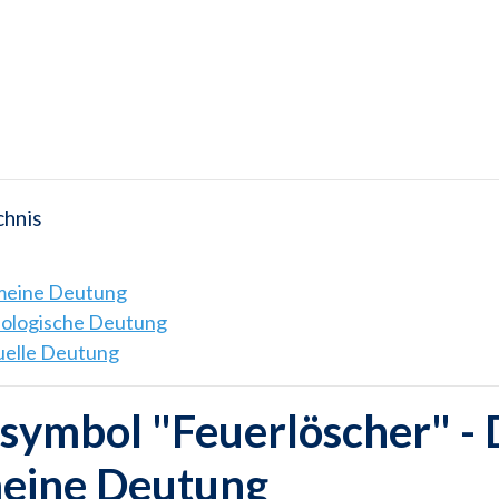
chnis
emeine Deutung
hologische Deutung
tuelle Deutung
ymbol "Feuerlöscher" - 
meine Deutung