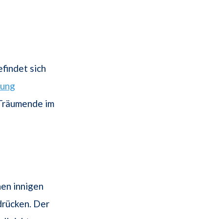
findet sich
rung
 Träumende im
nen innigen
drücken. Der