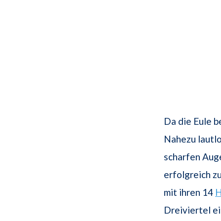
Da die Eule b
Nahezu lautlo
scharfen Auge
erfolgreich z
mit ihren 14
H
Dreiviertel e