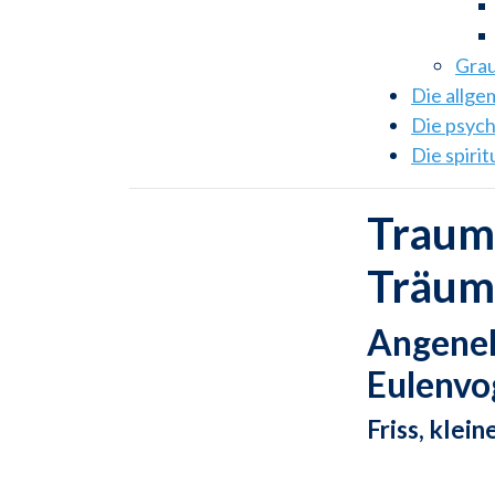
Grau
Die allg
Die psyc
Die spiri
Traums
Träum
Angeneh
Eulenvo
Friss, klei