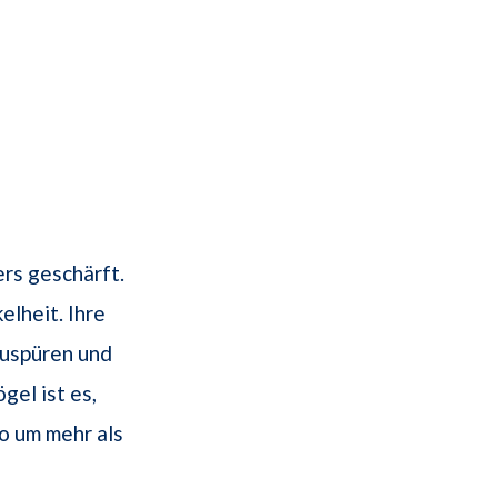
ers geschärft.
elheit. Ihre
uspüren und
gel ist es,
so um mehr als