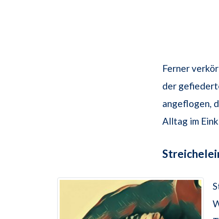
Ferner verkör
der gefiedert
angeflogen, d
Alltag im Eink
Streichelei
S
W