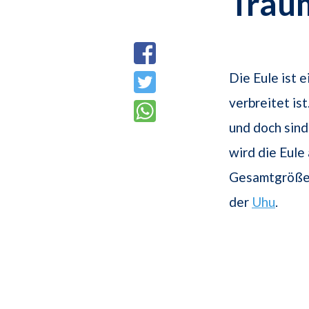
Trau
Die Eule ist 
verbreitet is
und doch sind
wird die Eule
Gesamtgröße w
der
Uhu
.