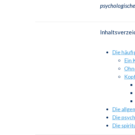
psychologische
Inhaltsverzei
Die häuf
Ein 
Ohne
Kopf
Die allg
Die psyc
Die spiri