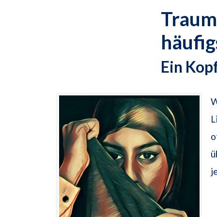
Traum
häufi
Ein Kop
W
L
o
ü
j