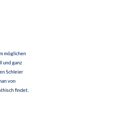
em möglichen
ll und ganz
en Schleier
 man von
hisch findet.