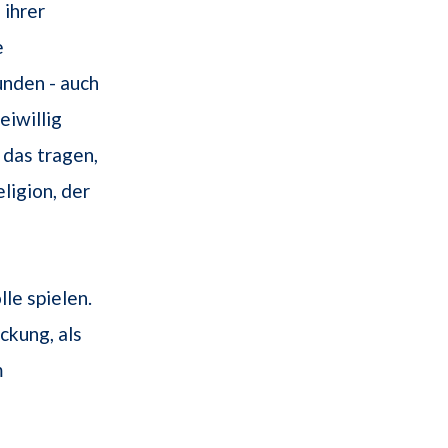
 ihrer
e
unden - auch
eiwillig
 das tragen,
eligion, der
le spielen.
ckung, als
m