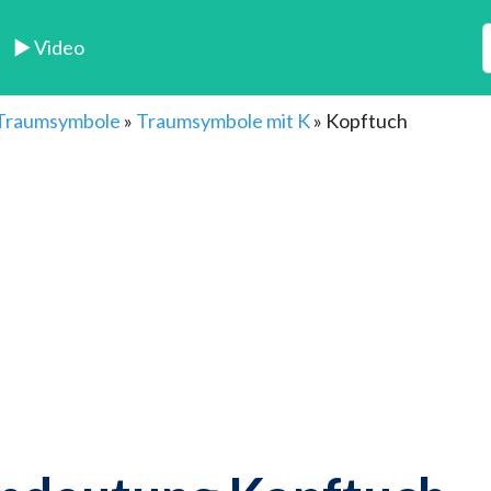
► Video
 Traumsymbole
»
Traumsymbole mit K
»
Kopftuch