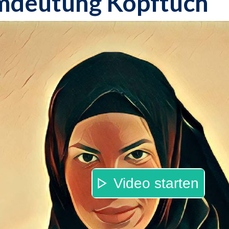
mdeutung Kopftuch
Video starten