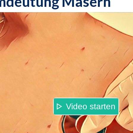
mdeutung Masern
Video starten