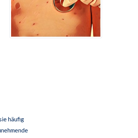
ie häufig
tzunehmende