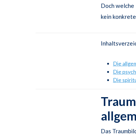
Doch welche 
kein konkrete
Inhaltsverzei
Die allg
Die psyc
Die spiri
Traum
allge
Das Traumbild