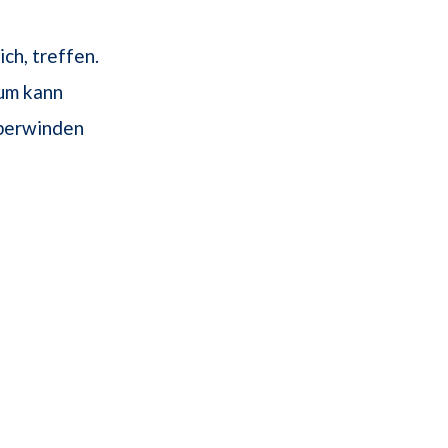
e
ch, treffen.
um kann
überwinden