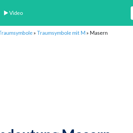
► Video
 Traumsymbole
»
Traumsymbole mit M
»
Masern