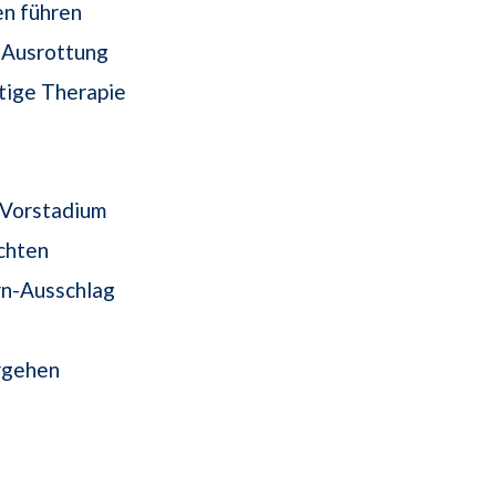
en führen
 Ausrottung
tige Therapie
 Vorstadium
chten
rn-Ausschlag
rgehen