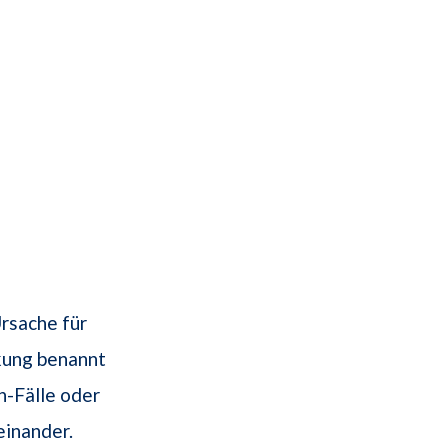
rsache für
ckung benannt
n-Fälle oder
einander.