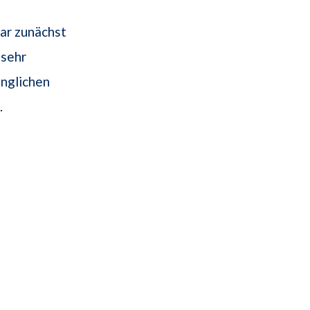
war zunächst
 sehr
ünglichen
.