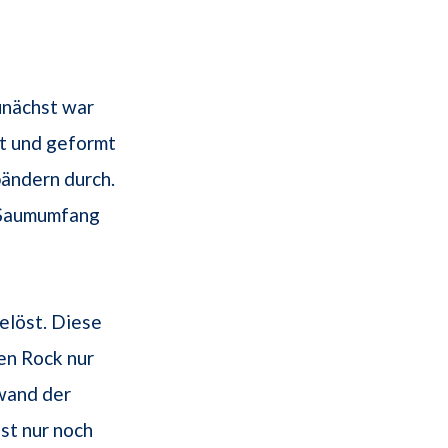
unächst war
kt und geformt
bändern durch.
 Saumumfang
elöst. Diese
en Rock nur
wand der
st nur noch