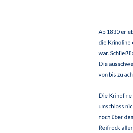
Ab 1830 erleb
die Krinoline
war. Schließl
Die ausschwe
von bis zu ac
Die Krinoline
umschloss nic
noch über d
Reifrock alle