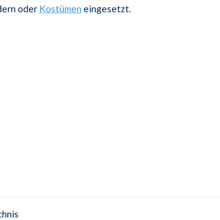
dern oder
Kostümen
eingesetzt.
chnis