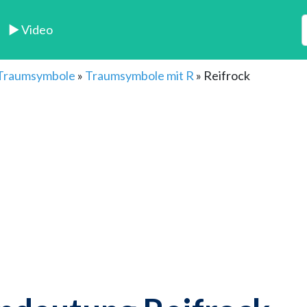
► Video
 Traumsymbole
»
Traumsymbole mit R
»
Reifrock