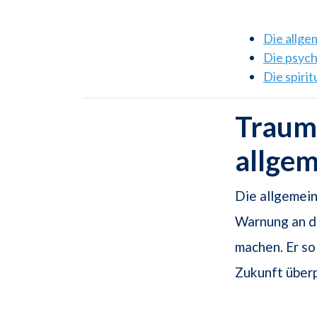
Die allg
Die psyc
Die spiri
Traums
allge
Die allgemein
Warnung an de
machen. Er so
Zukunft über