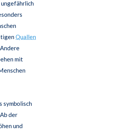
 ungefährlich
esonders
nschen
htigen
Quallen
. Andere
ehen mit
m Menschen
s symbolisch
 Ab der
Höhen und