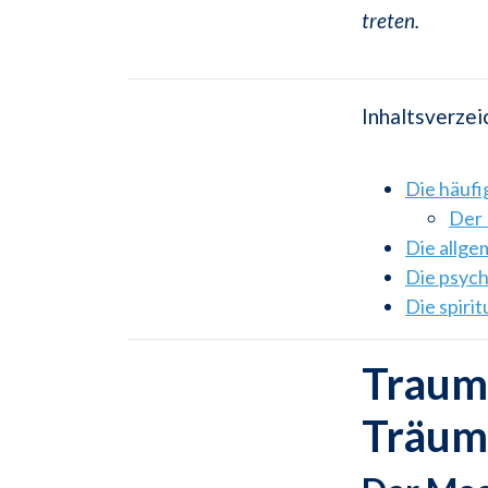
treten.
Inhaltsverzei
Die häuf
Der 
Die allg
Die psyc
Die spiri
Traums
Träum