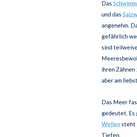
Das
Schwimm
und das
Salz
angenehm. Da
gefährlich we
sind teilweis
Meeresbewoh
ihren Zähnen
aber am liebs
Das Meer fasz
gedeutet. Es 
Wellen
steht 
Tiefen.