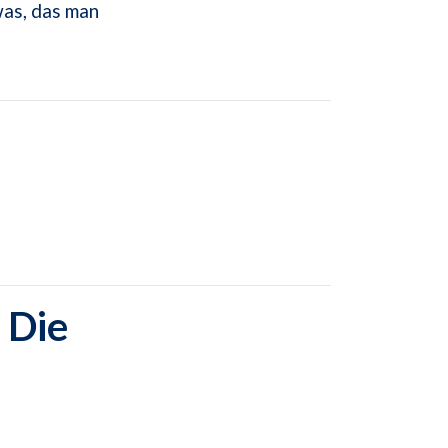
was, das man
 Die