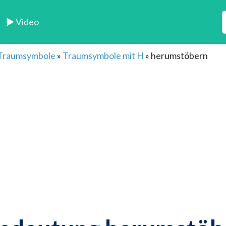
► Video
 Traumsymbole
»
Traumsymbole mit H
»
herumstöbern