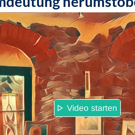
mdeutung herumstöb
Video starten