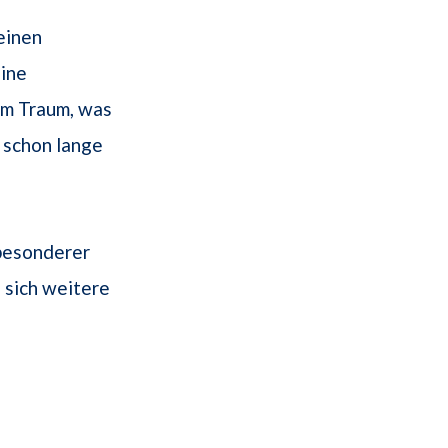
einen
eine
em Traum, was
r schon lange
 besonderer
 sich weitere