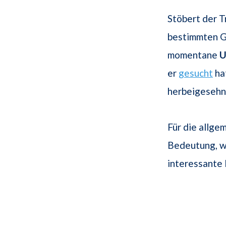
Stöbert der T
bestimmten 
momentane
U
er
gesucht
hat
herbeigesehnt
Für die allg
Bedeutung, w
interessante