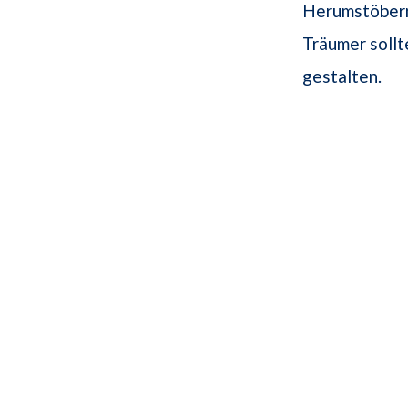
Herumstöbern
Träumer soll
gestalten.