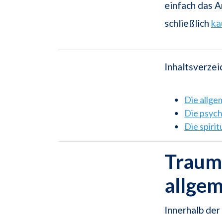
einfach das A
schließlich
ka
Inhaltsverzei
Die allg
Die psyc
Die spiri
Traum
allge
Innerhalb de