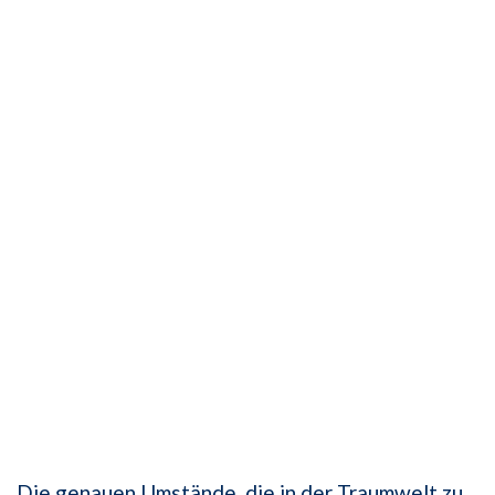
Die genauen Umstände, die in der Traumwelt zu