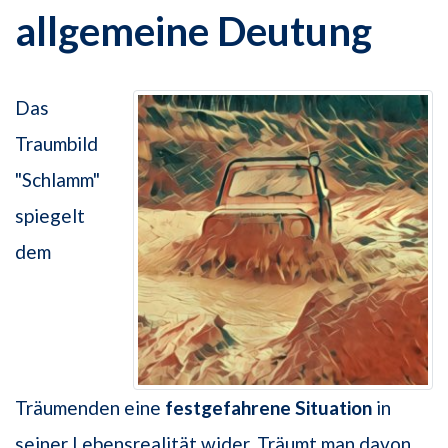
allgemeine Deutung
Das
Traumbild
"Schlamm"
spiegelt
dem
Träumenden eine
festgefahrene Situation
in
seiner Lebensrealität wider. Träumt man davon,