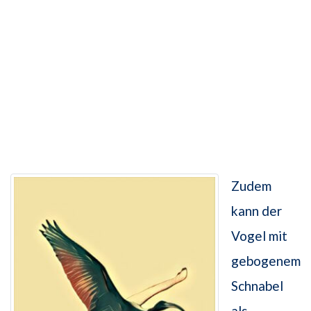
Zudem
kann der
Vogel mit
gebogenem
Schnabel
als