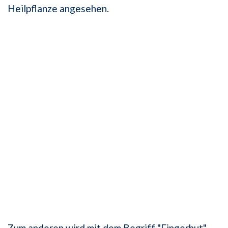
Heilpflanze angesehen.
Zum anderen wird mit dem Begriff "Fingerhut"