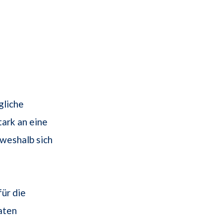
gliche
tark an eine
 weshalb sich
für die
aten