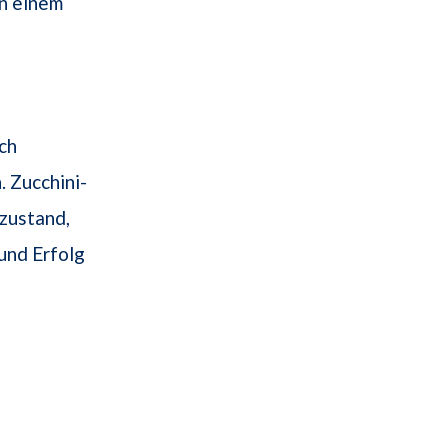
n einem
ch
. Zucchini-
zustand,
und Erfolg