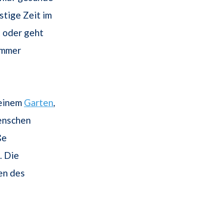
stige Zeit im
t oder geht
ummer
seinem
Garten
,
Menschen
ße
. Die
en des