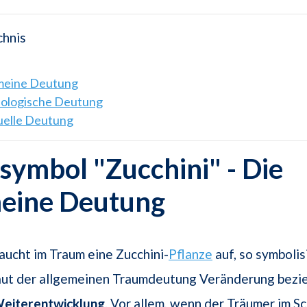
chnis
emeine Deutung
hologische Deutung
tuelle Deutung
ymbol "Zucchini" - Die
meine Deutung
aucht im Traum eine Zucchini-
Pflanze
auf, so symbolis
aut der allgemeinen Traumdeutung Veränderung bez
eiterentwicklung
. Vor allem, wenn der Träumer im S