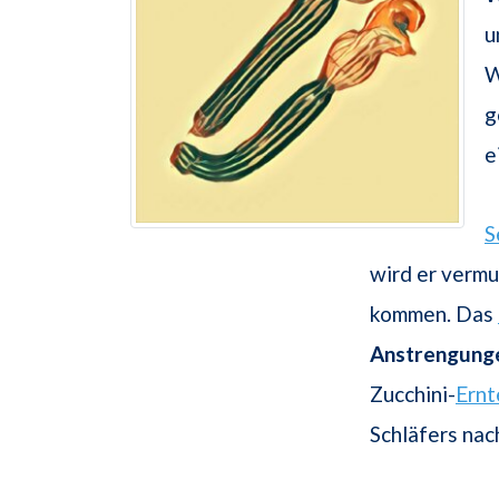
u
W
g
e
S
wird er vermu
kommen. Das
Anstrengung
Zucchini-
Ernt
Schläfers na