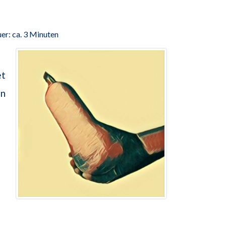
er: ca. 3 Minuten
et
en