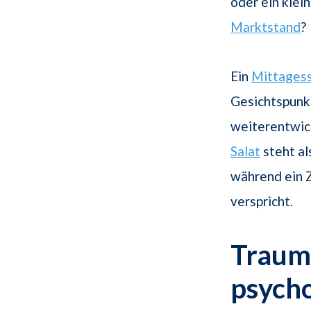
oder ein klei
Marktstand
?
Ein
Mittages
Gesichtspunkt
weiterentwicke
Salat
steht al
während ein Z
verspricht.
Traums
psych