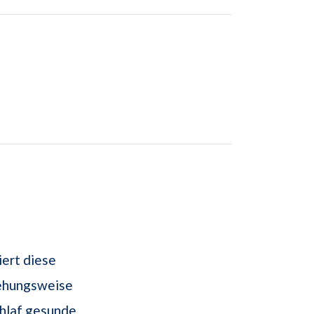
iert diese
iehungsweise
chlaf gesunde