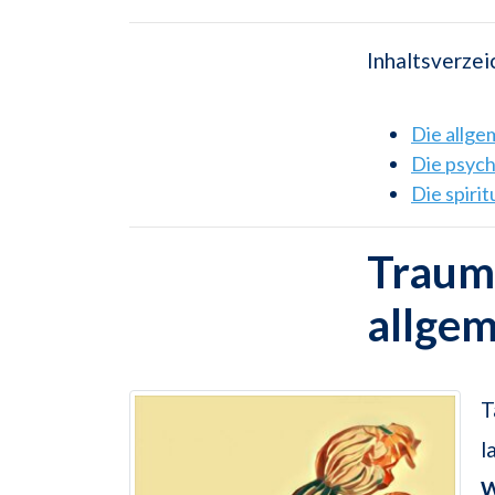
Inhaltsverzei
Die allg
Die psyc
Die spiri
Traums
allge
T
l
W