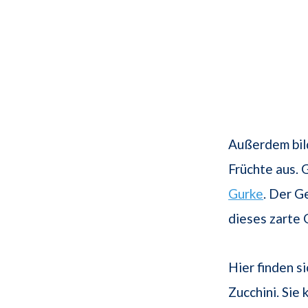
Außerdem bild
Früchte aus. G
Gurke
. Der G
dieses zarte 
Hier finden s
Zucchini. Sie