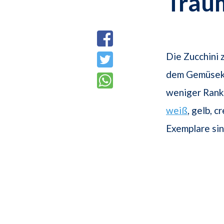
Trau
Die Zucchini 
dem Gemüsekür
weniger Ranke
weiß
, gelb, 
Exemplare sin