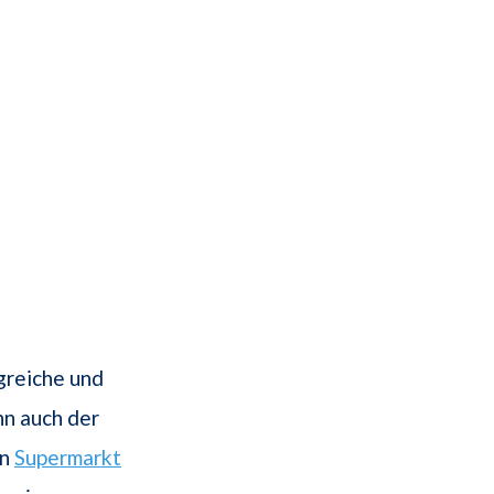
lgreiche und
nn auch der
in
Supermarkt