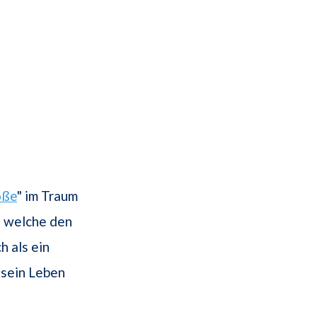
oße
" im Traum
, welche den
 als ein
 sein Leben