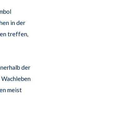
ymbol
hen in der
n treffen,
nerhalb der
im Wachleben
en meist