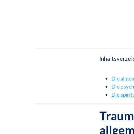
Inhaltsverzei
Die allg
Die psyc
Die spiri
Traums
allge