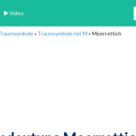
► Video
 Traumsymbole
»
Traumsymbole mit M
»
Meerrettich