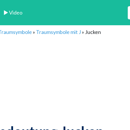
► Video
 Traumsymbole
»
Traumsymbole mit J
»
Jucken