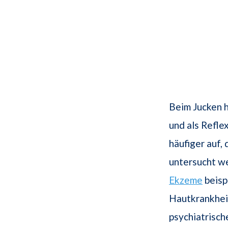
Beim Jucken h
und als Refle
häufiger auf,
untersucht we
Ekzeme
beisp
Hautkrankheit
psychiatrisch