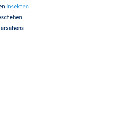
den
Insekten
eschehen
nversehens