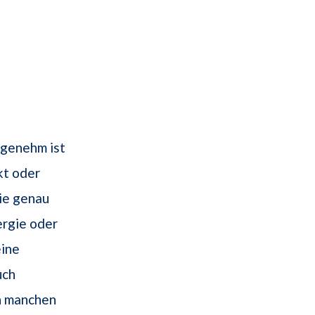
ngenehm ist
kt oder
die genau
ergie oder
eine
uch
In manchen