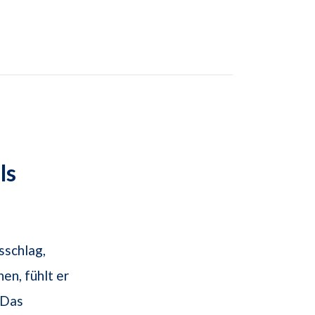
ls
sschlag,
en, fühlt er
 Das