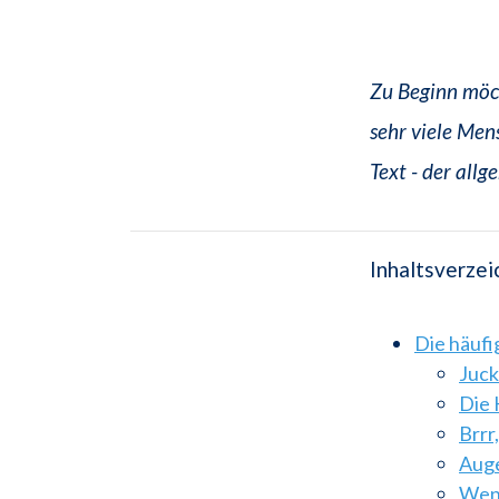
Zu Beginn möch
sehr viele Men
Text - der al
Inhaltsverzei
Die häuf
Juck
Die 
Brrr
Auge
Wenn