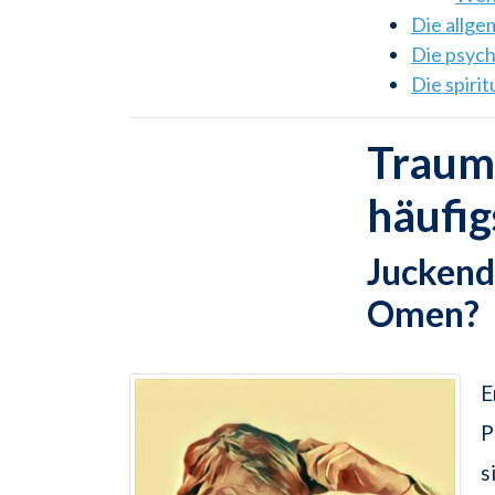
Die allg
Die psyc
Die spiri
Traums
häufi
Juckende
Omen?
E
P
s