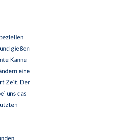
peziellen
 und gießen
rmte Kanne
Ländern eine
rt Zeit. Der
ei uns das
nutzten
unden