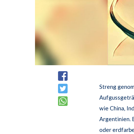
Streng genomm
Aufgussgeträn
wie China, In
Argentinien. 
oder erdfarb