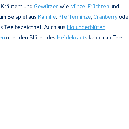
 Kräutern und
Gewürzen
wie
Minze
,
Früchten
und
zum Beispiel aus
Kamille
,
Pfefferminze
,
Cranberry
ode
als Tee bezeichnet. Auch aus
Holunderblüten
,
en
oder den Blüten des
Heidekrauts
kann man Tee