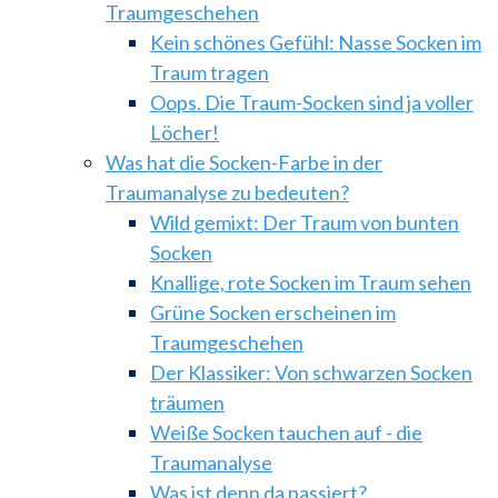
Traumgeschehen
Kein schönes Gefühl: Nasse Socken im
Traum tragen
Oops. Die Traum-Socken sind ja voller
Löcher!
Was hat die Socken-Farbe in der
Traumanalyse zu bedeuten?
Wild gemixt: Der Traum von bunten
Socken
Knallige, rote Socken im Traum sehen
Grüne Socken erscheinen im
Traumgeschehen
Der Klassiker: Von schwarzen Socken
träumen
Weiße Socken tauchen auf - die
Traumanalyse
Was ist denn da passiert?