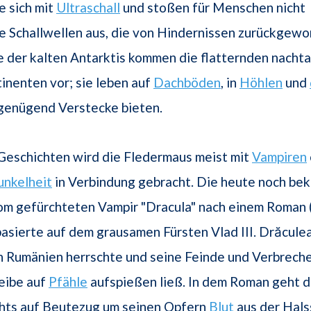
e sich mit
Ultraschall
und stoßen für Menschen nicht
 Schallwellen aus, die von Hindernissen zurückgewo
der kalten Antarktis kommen die flatternden nachta
tinenten vor; sie leben auf
Dachböden
, in
Höhlen
und
 genügend Verstecke bieten.
Geschichten wird die Fledermaus meist mit
Vampiren
nkelheit
in Verbindung gebracht. Die heute noch be
om gefürchteten Vampir "Dracula" nach einem Roman 
asierte auf dem grausamen Fürsten Vlad III. Drăculea,
n Rumänien herrschte und seine Feinde und Verbreche
eibe auf
Pfähle
aufspießen ließ. In dem Roman geht d
chts auf Beutezug um seinen Opfern
Blut
aus der Hals