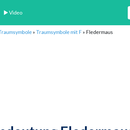
► Video
 Traumsymbole
»
Traumsymbole mit F
»
Fledermaus