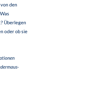
 von den
? Was
t? Überlegen
n oder ob sie
uationen
ledermaus-