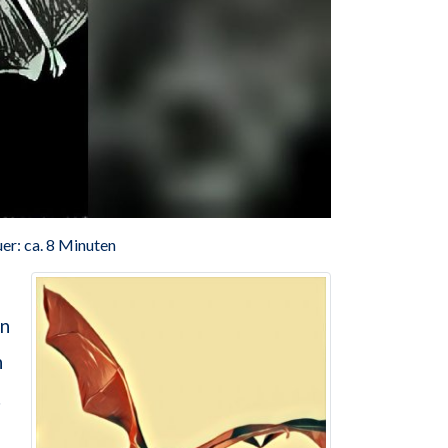
er: ca. 8 Minuten
on
n
.