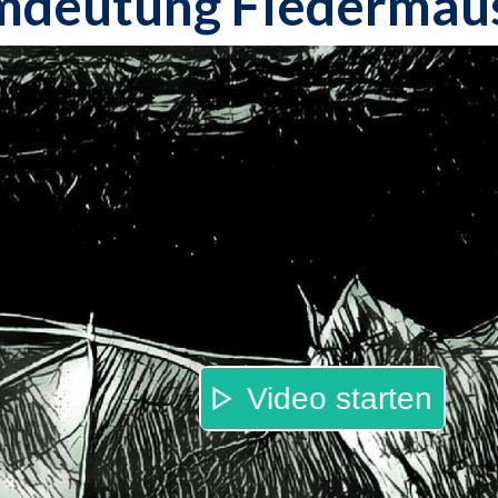
mdeutung Fledermau
Video starten