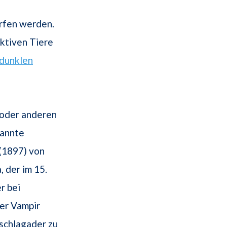
rfen werden.
ktiven Tiere
dunklen
oder anderen
kannte
(1897) von
 der im 15.
r bei
er Vampir
schlagader zu