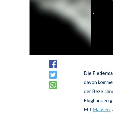
Die Fledermau
davon kommen 
der Bezeichn
Flughunden ge
Mit
Mäusen
,