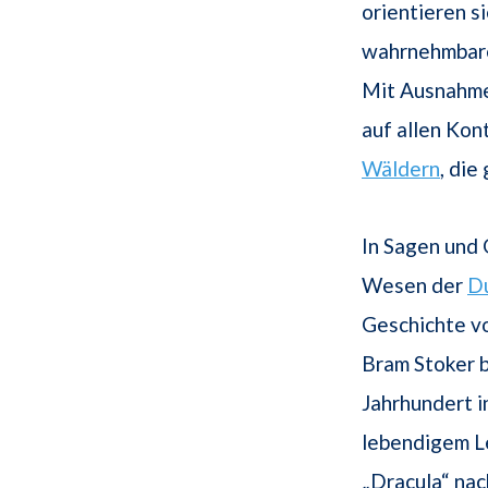
orientieren si
wahrnehmbare
Mit Ausnahme 
auf allen Kon
Wäldern
, die
In Sagen und 
Wesen der
Du
Geschichte v
Bram Stoker b
Jahrhundert i
lebendigem L
„Dracula“ na